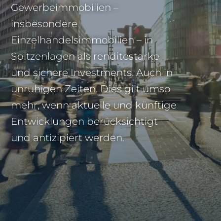
Gewerbeimmobilien –
insbesondere
Einzelhandelsimmobilien – in
Spitzenlagen als renditestarke
und sichere Investments. Auch in
unruhigen Zeiten. Dies gilt umso
mehr, wenn aktuelle und künftige
Entwicklungen berücksichtigt
und antizipiert werden.