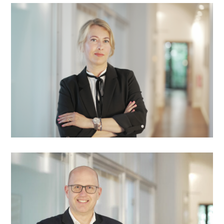
+49 30 780961-14
kgottschling@comfort.de