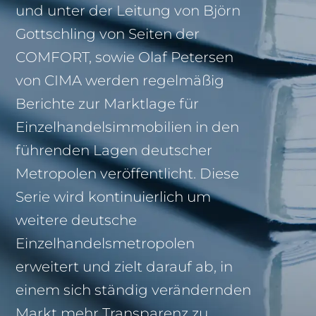
und unter der Leitung von Björn
Gottschling von Seiten der
COMFORT, sowie Olaf Petersen
von CIMA werden regelmäßig
Berichte zur Marktlage für
Einzelhandelsimmobilien in den
führenden Lagen deutscher
Metropolen veröffentlicht. Diese
Serie wird kontinuierlich um
weitere deutsche
Einzelhandelsmetropolen
erweitert und zielt darauf ab, in
einem sich ständig verändernden
Markt mehr Transparenz zu